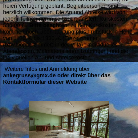
freien Verfügung geplant. Begleitpersonen sind
herzlich willkommen. Die An-und Abreise wird von
jedem Teilnehmer/In selbst organisiert.
Kurskosten:
580,00 € ,
Bitte beachten
: zu den Kurskosten
kommen noch Übernachtung plus Frühstück in Höhe
von 1120,-€ bis 1330,-€ (Einzelzimmer
(bzw.Doppelzimmer) in der Villa) , individuelles
Abendessen, Malmaterialien(mitzubringen) und die
individuellen An- und Abreisekosten.
Weitere Infos und Anmeldung über
ankegruss@gmx.de oder direkt über das
Kontaktformular dieser Website