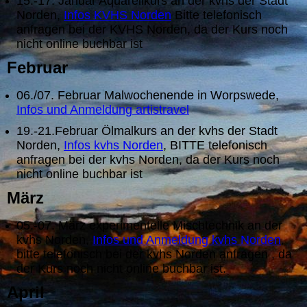
15.-17. Januar Aquarellkurs an der kvhs der Stadt
Norden,
Infos KVHS Norden
Bitte telefonisch
anfragen bei der KVHS Norden, da der Kurs noch
nicht online buchbar ist
Februar
06./07. Februar Malwochenende in Worpswede,
Infos und Anmeldung artistravel
19.-21.Februar Ölmalkurs an der kvhs der Stadt
Norden,
Infos kvhs Norden
, BITTE telefonisch
anfragen bei der kvhs Norden, da der Kurs noch
nicht online buchbar ist
März
05.-07. März experimentelle Mischtechnik an der
kvhs Norden,
Infos und Anmeldung kvhs Norden
,
bitte telefonisch bei der kvhs Norden anfragen , da
der Kurs noch nicht online buchbar ist.
April