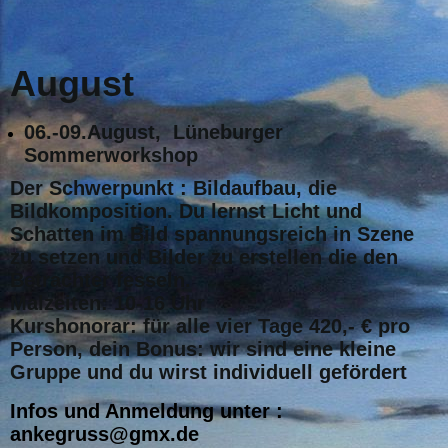
August
06.-09.August, Lüneburger
Sommerworkshop
Der Schwerpunkt : Bildaufbau, die
Bildkomposition. Du lernst Licht und
Schatten im Bild spannungsreich in Szene
zu setzen und Bilder zu erstellen die den
Betrachter fesseln.
Malzeiten: 10-16 Uhr
Kurshonorar: für alle vier Tage 420,- € pro
Person, dein Bonus: wir sind eine kleine
Gruppe und du wirst individuell gefördert
Infos und Anmeldung unter :
ankegruss@gmx.de