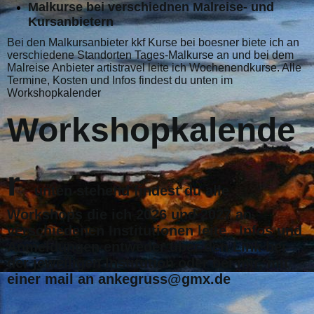
Malkurse bei verschiednen Malreise- und
Kursanbietern
Bei den Malkursanbieter kkf Kurse bei boesner biete ich an
verschiedene Standorten Tages-Malkurse an und bei dem
Malreise Anbieter artistravel leite ich Wochenendkurse. Alle
Termine, Kosten und Infos findest du unten im
Workshopkalender
Workshopkalende
r
unten stehend findest du alle
Workshops die ich
2026 und 2027 an
verschiedenen Institutionen leite. Infos und
Anmeldungen entweder über den Link bei
der jeweiligen Institution oder bei mir, mit
einer mail an ankegruss@gmx.de