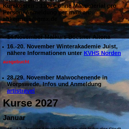
Kurskosten : 130,-€ ohne Malmaterial pro
Person, Anmeldung per mail an:
ankegruss@gmx.de
14.November Malkurs Boesner Altona
16.-20. November Winterakademie Juist,
nähere Informationen unter
KVHS Norden
ausgebucht
28./29. November Malwochenende in
Worpswede, Infos und Anmeldung
artistravel
Kurse 2027
Januar