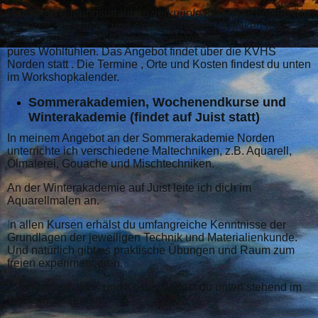
In meinen Bildungsurlauben verknüpfe ich Maltechniken wie
Aquarell, Skizzieren und experimentelle Techniken mit
Entspannungs- und Bewegungselementen. Eine Woche
pures Wohlfühlen. Das Angebot findet über die KVHS
Norden statt . Die Termine , Orte und Kosten findest du unten
im Workshopkalender.
Sommerakademien, Wochenendkurse und
Winterakademie (findet auf Juist statt)
In meinem Angebot an der Sommerakademie Norden
unterrichte ich verschiedene Maltechniken, z.B. Aquarell,
Ölmalerei, Gouache und Mischtechniken.
An der Winterakademie auf Juist leite ich dich im
Aquarellmalen an.
I
n allen Kursen erhälst du umfangreiche Kenntnisse der
Grundlagen der jeweiligen Technik und Materialienkunde.
Und natürlich gibt es praktische Übungen und Raum zum
freien experimentieren.
Alle Termine, Infos und Kosten findest du unten stehend im
Workshopkalender