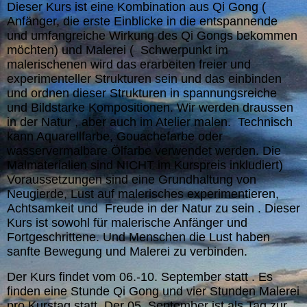
Dieser Kurs ist eine Kombination aus Qi Gong (
Anfänger, die erste Einblicke in die entspannende
und umfangreiche Wirkung des Qi Gongs bekommen
möchten) und Malerei ( Schwerpunkt im
malerischenen wird das erarbeiten freier und
experimenteller Strukturen sein und das einbinden
und ordnen dieser Strukturen in spannungsreiche
und Bildstarke Kompositionen. Wir werden draussen
in der Natur , aber auch im Atelier malen. Technisch
kann Aquarellfarbe, Gouachefarbe oder
wasservermalbare Ölfarbe verwendet werden. Die
Malmaterialien sind NICHT im Kurspreis inkludiert)
Voraussetzungen sind eine Grundhaltung von
Neugierde, Lust auf malerisches experimentieren,
Achtsamkeit und Freude in der Natur zu sein . Dieser
Kurs ist sowohl für malerische Anfänger und
Fortgeschrittene. Und Menschen die Lust haben
sanfte Bewegung und Malerei zu verbinden.
Der Kurs findet vom 06.-10. September statt . Es
finden eine Stunde Qi Gong und vier Stunden Malerei
pro Kurstag statt. Der 05. September ist als Tag zur