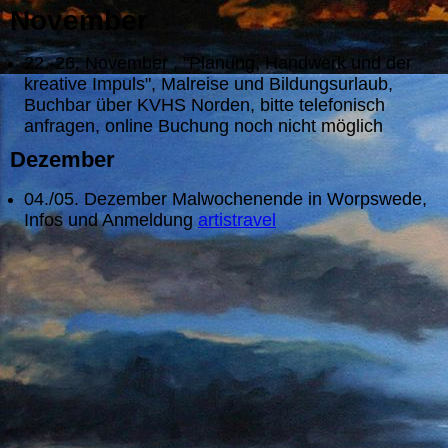
November
22.-26. November , "Planung, Handwerk und der
kreative Impuls", Malreise und Bildungsurlaub,
Buchbar über KVHS Norden, bitte telefonisch
anfragen, online Buchung noch nicht möglich
Dezember
04./05. Dezember Malwochenende in Worpswede,
Infos und Anmeldung
artistravel