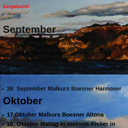
ausgebucht
September
14. -18. September Bildungsurlaub
"Aquarellmalerei und der kreative Impuls",
Aquarelltechnik und die Umsetzung
eigener innerer Bilder, Greetsiel.
Anmeldung und Infos
kvhs Norden
26. September Malkurs Boesner Hannover
Oktober
17.Oktober Malkurs Boesner Altona
18. Oktober Maltag in meinem Atelier in