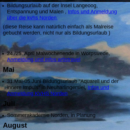
Bildungsurlaub auf der Insel Langeoog,
Entspannung und Malen ,
Infos und Anmeldung
über die kvhs Norden
(diese Reise kann natürlich einfach als Malreise
gebucht werden, nicht nur als Bildungsurlaub )
24./25. April Malwochenende in Worpswede,
Anmeldung und Infos artistravel
Mai
31.Mai-05.Juni Bildungsurlaub "Aquarell und der
innere Impuls" in Neuharlingersiel,
Infos und
Anmeldung KVHS Norden
Juli
Sommerakademie Norden, in Planung
August