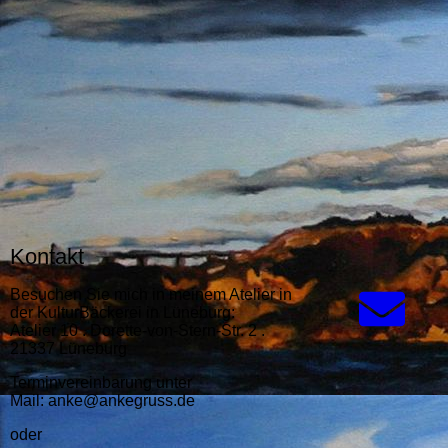
Kontakt
Besuchen Sie mich in meinem Atelier in
der KulturBäckerei in Lüneburg:
Atelier 10 . Dorette-von-Stern-Str. 2 .
21337 Lüneburg
Terminvereinbarung unter
Mail: anke@ankegruss.de
oder