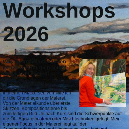
Workshops
2026
Was du in meinen Kursen
lernen und für dich selbst
entwickeln kannst:
Malworkshops
In meinen Malkursen vermittle ich
dir die Grundlagen der Malerei.
Von der Materialkunde über erste
Skizzen, Kompositionslehre bis
zum fertigen Bild. Je nach Kurs
sind die Schwerpunkte auf
die Öl-, Aquarellmalerei oder Mis
chtechniken gelegt. Mein
eigener Focus in der Malerei liegt auf der