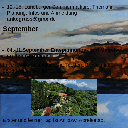
12.-15. Lüneburger Sommermalkurs, Thema in
Planung, Infos und Anmeldung
ankegruss@gmx.de
September
04.-11.September Entspannungs- und Malreise
an den Gardasee,
In der "Villa Schindler", Via Teodora Bresciani 68,
25080 Manerba del Garda,
Erster und letzter Tag ist An-bzw. Abreisetag.