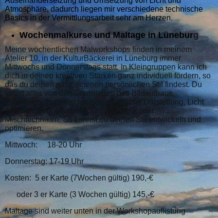
Auseinandersetzung und Umsetzung von Licht und
Atmosphäre, dadurch liegen mir verschiedene technische
Basics in der Vermittlungsarbeit sehr am Herzen.
Wochenmalkurse und Maltage in Lünebur
g
Meine wöchentlichen Malworkshops finden in meinem
Atelier 10, in der KulturBäckerei in Lüneburg immer
Mittwochs und Donnerstags statt. In Kleingruppen kann ich
dich in deinen kreativen Stärken ganz individuell fördern, so
das du deinen ganz eigenen persönlichen Stil findest. Du
lernst alles von den Grundlagen des BIldaufbaus,
Skizzieren, Farbmischungen, räumliche Darstellung, Licht
und Schatten, Aquarell -, Ölmaltechnik oder
Mischtechniken.
So kannst du deinen Stil entwickeln und
optimieren.
Mittwoch: 18-20 Uhr
Donnerstag: 17-19 Uhr
Kosten: 5 er Karte (7Wochen gültig) 190,-€
oder 3 er Karte (3 Wochen gültig) 145,
-
€
Maltage sind weiter unten in der Workshopauflistung