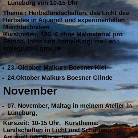
Lüneburg von 10-15 Uhr
Thema : Herbstlandschaften, das Licht des
Herbstes in Aquarell und experimentellen
Mischtechniken
Kurskosten: 130,-€ ohne Malmaterial pro
Person, Infos und Anmeldung: mail an :
ankegruss@gmx.de
23. Oktober Malkurs Boesner Kiel
24.Oktober Malkurs Boesner Glinde
November
07. November, Maltag in meinem Atelier in
Lüneburg,
Kurszeit: 10-15 Uhr, Kursthema:
Landschaften in Licht und Schatten,in
Aquarell und Gouache