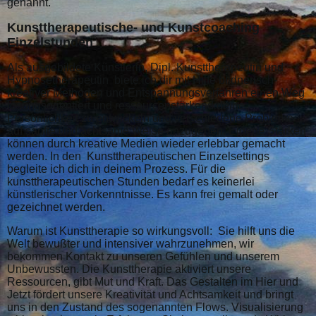
genannt.
Kunsttherapeutische- und Kunstcoaching
Einzelstunden
Als ausgebildete Künstlerin, Dipl. Kunsttherapeutin und
Hypnosetherapeutin biete ich dir mit Hilfe bildnerisch-
kreativer Methoden und Entspannungsverfahren einen Weg
lösungsorientiert und ressourcenstärkend deine
Persönlichkeit zu entwickeln und verschiedene Probleme
auf sanfte und achtsame Weise anzugehen. Eigene Stärken
können durch kreative Medien wieder erlebbar gemacht
werden. In den Kunsttherapeutischen Einzelsettings
begleite ich dich in deinem Prozess. Für die
kunsttherapeutischen Stunden bedarf es keinerlei
künstlerischer Vorkenntnisse. Es kann frei gemalt oder
gezeichnet werden.
Warum ist Kunsttherapie so wirkungsvoll: Sie hilft uns die
Welt bewußter und intensiver wahrzunehmen, wir
bekommen Kontakt zu unseren Gefühlen und unserem
Unbewussten. Die Kunsttherapie aktiviert unsere
Ressourcen, gibt Mut und Kraft. Das Gestalten im Hier und
Jetzt fördert
unsere Kreativität und Achtsamkeit und bringt
uns in den Zustand des sogenannten Flows. Visualisierung