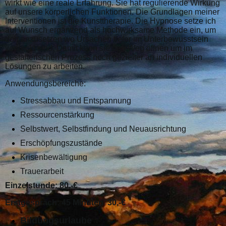
wirkt wie eine reale Erfahrung. Sie hat
regulierende Wirkung
auf unsere körperlichen Funktionen. Die Grundlagen meiner
Interventionen ist die Kunsttherapie. Die Hypnose setze ich
auf Wunsch ergänzend als hochwirksame Methode ein, um
dort anzusetzen wo Ursachen tiefer im Unterbewusstsein
verdeckt sind. Damit kann sie den Weg öffnen um im
gestalterischen Prozess noch gezielter an individuellen
Lösungen zu arbeiten.
Anwendungsbereiche:
Stressabbau und Entspannung
Ressourcenstärkung
Selbstwert, Selbstfindung und Neuausrichtung
Erschöpfungszustände
Krisenbewältigung
Trauerarbeit
Einzelstunde: 80,-€
Erstgespräch: 45 Minuten 30,-€
Bildungsurlaube